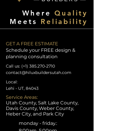
Where
Quality
Meets
Reliability
GET A FREE ESTIMATE
Schedule your FREE design &
planning consultation
Call us: (+1)
385.270-2710
contact@hiluxbuildersutah.com
Local:
Lehi - UT, 84043
Service Areas:
Utah County, Salt Lake County,
Davis County, Weber County,
Heber City, and Park City
monday - friday.:
8:00am 5:00pm